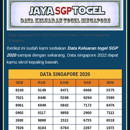
Data Jayatogel SGP 2022, Data SGP terbaru, Data Pengeluaran
Singapore
Berikut ini sudah kami sediakan
Data Keluaran togel SGP
2020
sampai dengan sekarang. Data singapore 2022 dapat
kamu skrol kepaling bawah.
DATA SINGAPORE 2020
SEN
RAB
KAM
SAB
MIN
8100
0149
8471
6668
3575
7921
8446
5388
9294
3580
8961
6949
0842
7172
8476
0903
0117
9858
2900
7113
2693
9888
1513
6735
6518
7926
8184
6784
2287
1973