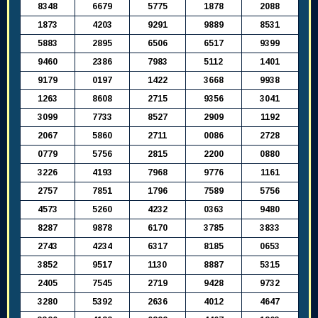
8348
6679
5775
1878
2088
1873
4203
9291
9889
8531
5883
2895
6506
6517
9399
9460
2386
7983
5112
1401
9179
0197
1422
3668
9938
1263
8608
2715
9356
3041
3099
7733
8527
2909
1192
2067
5860
2711
0086
2728
0779
5756
2815
2200
0880
3226
4193
7968
9776
1161
2757
7851
1796
7589
5756
4573
5260
4232
0363
9480
8287
9878
6170
3785
3833
2743
4234
6317
8185
0653
3852
9517
1130
8887
5315
2405
7545
2719
9428
9732
3280
5392
2636
4012
4647