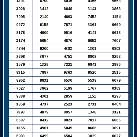
1301
6700
6036
4356
9668
3928
3412
8648
3143
3868
7095
2140
4693
7452
1154
9272
6158
7871
3361
0669
8178
4009
9516
4141
0618
3174
5054
4870
0953
7607
4744
9200
4383
1301
0803
2298
3977
4751
8808
8292
1579
1329
7221
6841
2886
8315
7887
9363
9520
2515
9962
8831
6530
5539
6079
7027
3962
5199
1767
0363
9888
4301
2959
1151
0298
3859
4737
2523
2731
0404
7393
4879
0957
1348
3321
6587
8432
9023
7817
6865
1355
4901
5845
8686
3691
6983
6499
6504
3829
0827