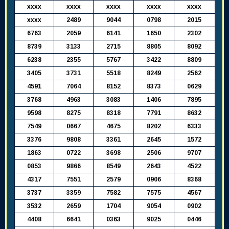
xxxx
xxxx
xxxx
xxxx
xxxx
xxxx
2489
9044
0798
2015
6763
2059
6141
1650
2302
8739
3133
2715
8805
8092
6238
2355
5767
3422
8809
3405
3731
5518
8249
2562
4591
7064
8152
8373
0629
3768
4963
3083
1406
7895
9598
8275
8318
7791
8632
7549
0667
4675
8202
6333
3376
9808
3361
2645
1572
1863
0722
3698
2506
9707
0853
9866
8549
2643
4522
4317
7551
2579
0906
8368
3737
3359
7582
7575
4567
3532
2659
1704
9054
0902
4408
6641
0363
9025
0446