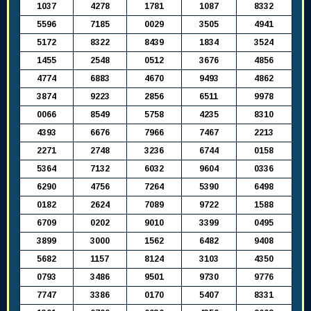
1037
4278
1781
1087
8332
5596
7185
0029
3505
4941
5172
8322
8439
1834
3524
1455
2548
0512
3676
4856
4774
6883
4670
9493
4862
3874
9223
2856
6511
9978
0066
8549
5758
4235
8310
4393
6676
7966
7467
2213
2271
2748
3236
6744
0158
5364
7132
6032
9604
0336
6290
4756
7264
5390
6498
0182
2624
7089
9722
1588
6709
0202
9010
3399
0495
3899
3000
1562
6482
9408
5682
1157
8124
3103
4350
0793
3486
9501
9730
9776
7747
3386
0170
5407
8331