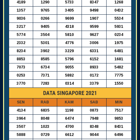
4189
1290
5733
8347
1268
1357
9765
3405
9498
0432
9036
0266
9699
1907
5534
3217
9405
4318
9599
5931
5774
3504
5810
9627
0234
2332
5301
4776
3006
1975
8234
3902
3229
6331
6481
8853
8585
5796
6152
1681
7073
6734
9055
8933
5482
0253
7371
5882
0172
7775
3770
7283
0314
3379
1550
DATA SINGAPORE 2021
SEN
RAB
KAM
SAB
MIN
4134
6835
1198
0873
7517
3964
8048
6474
7948
9853
3507
1023
4700
8348
8431
5888
0729
6612
9044
6496