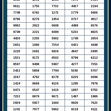
0611
1755
7733
4437
2194
7748
6763
1373
3779
9406
8796
8276
1954
0737
4017
9902
2922
0608
4489
6576
9749
2221
6089
5233
8635
4430
3255
5902
1749
2054
3651
1080
7354
0431
4448
2220
3691
6636
4847
3895
1531
9173
0502
9799
6212
8597
9498
5987
4277
7353
3432
5858
7794
5393
5707
2367
4792
6378
6235
0096
1424
8668
9136
1295
7878
0471
0547
1615
1897
0753
7232
8879
9671
1487
1986
3939
5937
1660
9926
7623
1241
7977
5862
6318
6111