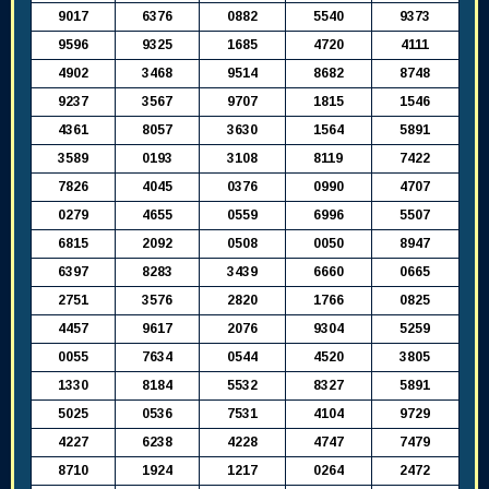
9017
6376
0882
5540
9373
9596
9325
1685
4720
4111
4902
3468
9514
8682
8748
9237
3567
9707
1815
1546
4361
8057
3630
1564
5891
3589
0193
3108
8119
7422
7826
4045
0376
0990
4707
0279
4655
0559
6996
5507
6815
2092
0508
0050
8947
6397
8283
3439
6660
0665
2751
3576
2820
1766
0825
4457
9617
2076
9304
5259
0055
7634
0544
4520
3805
1330
8184
5532
8327
5891
5025
0536
7531
4104
9729
4227
6238
4228
4747
7479
8710
1924
1217
0264
2472