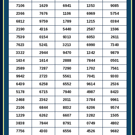
7106
1629
6941
1353
9085
2366
7676
1106
6969
5754
6812
9759
1789
1215
0384
2190
4316
5440
2587
1596
7539
0154
9313
6053
2611
7623
5241
3213
6990
7340
3322
2944
9470
1342
9879
1634
1614
2888
7844
0501
2589
7287
7290
1702
7561
9942
2723
5561
7041
9303
6439
6258
6552
9614
2536
5178
6715
7940
4987
8423
2468
2362
2011
3784
9961
2106
6844
8032
6206
9574
1229
6262
6607
3282
1505
3838
7844
8791
0749
4802
7756
4303
6556
4526
9682